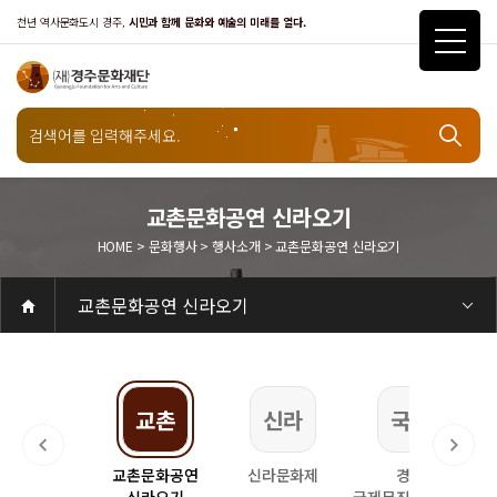
천년 역사문화도시 경주,
시민과 함께 문화와 예술의 미래를 열다.
문화행사
교촌문화공연 신라오기
HOME > 문화행사 > 행사소개 > 교촌문화공연 신라오기
행사소개
교촌문화공연 신라오기
공연
공연일정
객석안내
화랑홀
화랑홀 2층
화랑홀 3층
원화홀
티켓안내
티켓안내
티켓예매
티켓수령
할인규정
취소·환불규정
문화나눔티켓
공연예절·서비스
공연장 관람예절
공연장 편의서비스
전시
전시일정
현재전시
예정전시
지난전시
전시연계교육신청
알천미술관소장품
전시예절·서비스
미술관 관람예절
미술관 편의서비스
아카데미
교육일정
문화행사
행사일정
행사소개
경주 대릉원돌담길 축제
국제경주역사문화포럼
금속공예관
경주 e스포츠 페스티벌
돗자리피크닉
국제경주역사문화포럼
교촌문화공연 신라오기
신라문화제
국제뮤직페스티벌
경주문화관1918
교촌버스킹
지역예술인 지원사업
봉황대 뮤직스퀘어
경주국악여행
제야의 종 타종식
한수원아트페스티벌
한복문화주간
동아시아 문화도시
MyK FESTA in 경주
경주시 관광기념품 공모전
뉴스
갤러리
대관
대관공고·절차
경주예술의전당
경주문화관1918
대관운영조례
운영조례
경주예술의전당
운영규칙
공연장 및 부대시설
알천미술관
경주문화관1918
사용료
경주예술의전당
경주문화관1918
대관신청
경주예술의전당
경주문화관1918
시설소개
경주예술의전당
시설소개
공연장
화랑홀
원화홀
알천미술관
기타시설
경주문화관1918
시립예술단
시립극단
시립극단 소개
단원현황
시립합창단
시립합창단 소개
단원현황
시립신라고취대
시립신라고취대 소개
단원현황
연간일정
열린마당
공지사항
공지사항
입찰정보
채용정보
자료실
홍보·보도자료
서식·매뉴얼
웹진
Q&A
FAQ
가입 및 정보
공연
전시
아카데미
대관
기타
질문과답변
우수고객
회원안내 · 혜택
우수고객
경주문화재단
인사말
재단소개
비전전략
사업안내
연혁
재단CI
조직도
ESG 윤리·경영
ESG경영 선언문
인권경영선언문
임직원행동강령
문화서비스윤리헌장
통합신고센터
경영공시
경영목표 예산서 운영계획
결산서
임원 및 운영인력 현황 인건비 예산 집행현황
경영실적
외부기관 감사
기타공시
계약현황
기부금현황
업무추진비 복리후생비 내역
오시는길
경주예술의전당
경주문화관1918
신라금속공예관
크닉
교촌
신라
국제
자리피크닉
교촌문화공연
신라문화제
경주
경