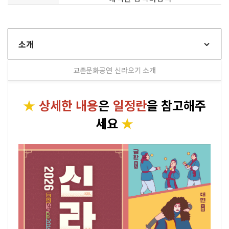
소개
교촌문화공연 신라오기 소개
★
상세한 내용
은
일정란
을 참고해주
세요
★