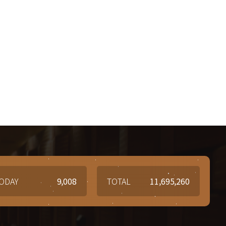
ODAY
9,008
TOTAL
11,695,260