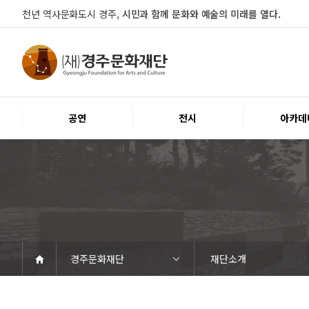
천년 역사문화도시 경주,
시민과 함께 문화와 예술의 미래를 열다.
공연
전시
아카데
경주문화재단
재단소개
공연
전시
아카데미
문화행사
대관
시설소개
열린마당
경주문화재단
공연일정
객석안내
티켓안내
문화나눔티켓
공연예절·서비스
전시일정
전시연계교육신청
알천미술관소장품
전시예절·서비스
교육일정
행사일정
행사소개
대관공고·절차
대관운영조례
대관신청
경주예술의전당
경주문화관1918
시립예술단
공지사항
자료실
Q&A
우수고객
인사말
재단소개
조직도
ESG 윤리·경영
경영공시
오시는길