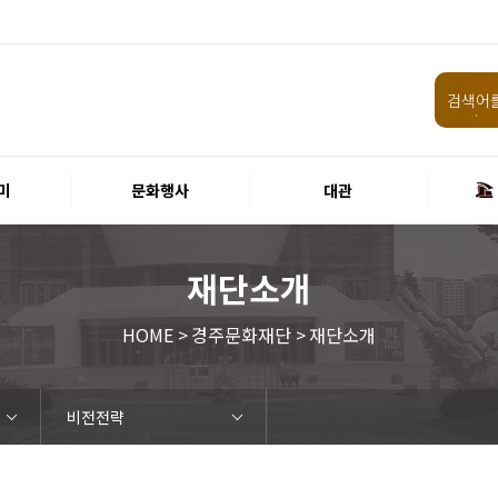
미
문화행사
대관
재단소개
HOME > 경주문화재단 > 재단소개
비전전략
임원 및 운영인력 현황 인건비
화랑홀
원화홀
티켓안내
할인규정
취소·환불규정
공연장 관람예절
공연장 편의서비스
현재전시
예정전시
지난전시
미술관 관람예절
미술관 편의서비스
경주 대릉원돌담길 축제
국제경주역사문화포럼
금속공예관
경주 e스포츠 페스티벌
돗자리피크닉
국제경주역사문화포럼
교촌문화공연 신라오기
신라문화제
국제뮤직페스티벌
경주문화관1918
교촌버스킹
지역예술인 지원사업
봉황대 뮤직스퀘어
경주국악여행
제야의 종 타종식
한수원아트페스티벌
한복문화주간
동아시아 문화도시
MyK FESTA in 경주
경주시 관광기념품 공모전
뉴스
갤러리
경주예술의전당
경주문화관1918
운영조례
운영규칙
사용료
경주예술의전당
경주문화관1918
시설소개
공연장
알천미술관
기타시설
시립극단
시립합창단
시립신라고취대
연간일정
공지사항
입찰정보
채용정보
홍보·보도자료
서식·매뉴얼
웹진
FAQ
질문과답변
회원안내 · 혜택
우수고객
비전전략
사업안내
연혁
재단CI
ESG경영 선언문
인권경영선언문
임직원행동강령
문화서비스윤리헌장
통합신고센터
경영목표 예산서 운영계획
결산서
경영실적
외부기관 감사
기타공시
계약현황
기부금현황
업무추진비 복리후생비 내역
경주예술의전당
경주문화관1918
신라금속공예관
화랑홀 2층
화랑홀 3층
티켓예매
티켓수령
경주예술의전당
공연장 및 부대시설
알천미술관
경주문화관1918
경주예술의전당
경주문화관1918
화랑홀
원화홀
시립극단 소개
단원현황
시립합창단 소개
단원현황
시립신라고취대 소개
단원현황
가입 및 정보
공연
전시
아카데미
대관
기타
예산 집행현황